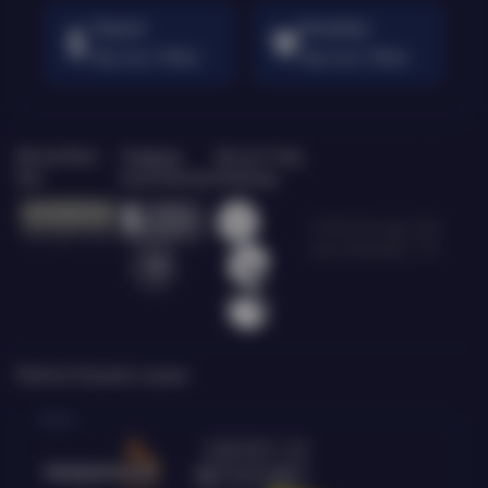
Deposit
Penarikan
Rata-rata 3 Menit
Rata-rata 5 Menit
Bersertifikasi
Tanggung
Browser Yang
Dari
Jawab Bermain
Didukung
©2026 Dewagg. Hak
cipta dilindungi | 18+
Platform Penyedia Layanan
Slots