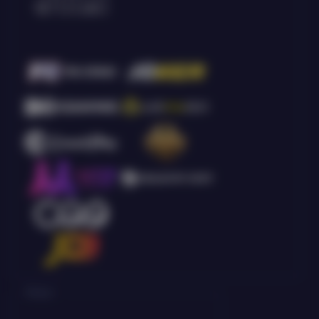
Poker