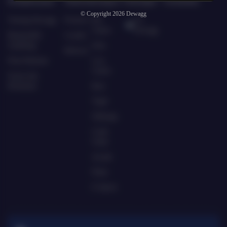
Kebijaksanaan
Platform
Kategori
Dukungan
Komunitas
© Copyright 2026
Dewagg
Tentang Dewagg
Promosi
Hot
CS
Games
Dewagg
Responsible
Loyalty
Gambling
Slots
Referral
Pusat Bantuan
Live
Casino
Syarat dan
Ketentuan
Race
Togel
Olahraga
Crash
Game
Arcade
Poker
E-Sports