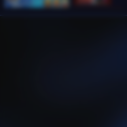
8,365,000.00
Gates of
Olympus Super
Scatter