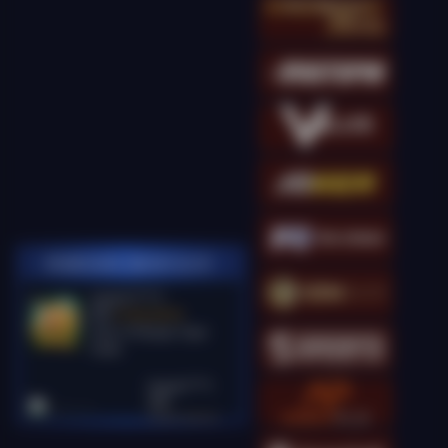
PEMENANG MESIN SLOT
manda12****5
IDR
26,580,400.00
Gates of Olympus Super
Scatter
kingcha****t
IDR
18,081,000.00
Gates of