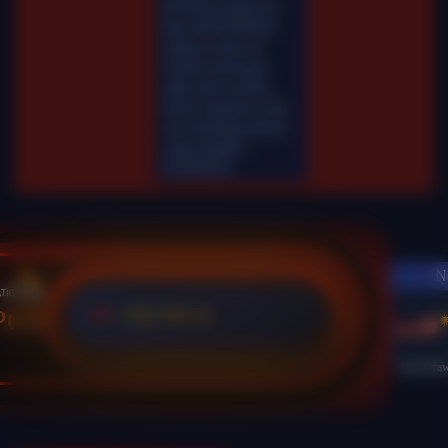
00.00.00 sampai 06-
Mar-2026 00.00.00.
Selama waktu ini,
Fairbet permainan
tidak akan tersedia.
Kami memohon maaf
atas ketidaknyamanan
yang mungkin
ditimbulkan.
N
POT
125,767 Jt
IDR
Live Dra