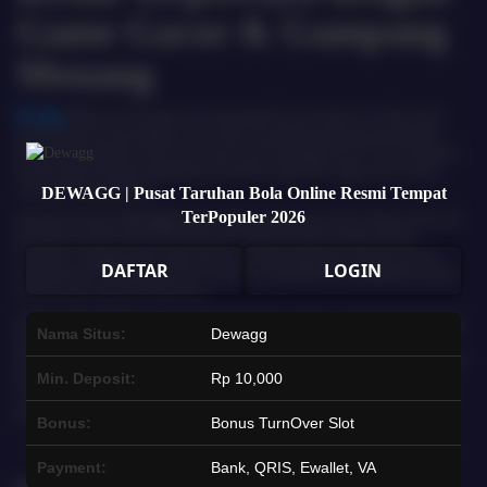
Game Gacor & Gampang
Menang
Dewagg
adalah situs Dewagg resmi yang menjadi favorit pemain slot online karena
koleksi gamenya yang lengkap, sistem stabil, dan peluang menang yang kompetitif.
Bekerja sama dengan provider slot ternama seperti Pragmatic Play, PG Soft, Habanero,
dan Dewagg, Dewagg menghadirkan permainan dengan RTP tinggi, grafis modern,
serta potensi jackpot besar.
DEWAGG | Pusat Taruhan Bola Online Resmi Tempat
TerPopuler 2026
Keamanan pemain di
Dewagg
terjamin dengan penggunaan sistem enkripsi terbaru dan
dukungan provider berlisensi internasional. Setiap permainan berjalan adil dan
transparan, sehingga pemain dapat fokus menikmati pengalaman bermain slot gacor
DAFTAR
LOGIN
tanpa khawatir. Ditambah lagi, akses permainan yang fleksibel memungkinkan pemain
bermain kapan saja dan di mana saja.
Dengan ratusan pilihan slot gacor dari berbagai tema populer—mulai dari klasik hingga
Nama Situs:
Dewagg
modern,
Dewagg
memberikan pengalaman bermain yang seru dan menguntungkan.
Modal terjangkau, peluang maxwin besar, serta komunitas aktif yang sering berbagi tips
Min. Deposit:
Rp 10,000
menjadikan
Dewagg
sebagai pilihan tepat bagi pemain yang mencari situs slot gacor
resmi dan terpercaya. Daftar sekarang dan rasakan sensasi bermain slot gacor dengan
peluang jackpot besar dan gampang menang hanya di
Dewagg
.
Bonus:
Bonus TurnOver Slot
Payment:
Bank, QRIS, Ewallet, VA