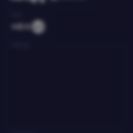
Togel
Olahraga