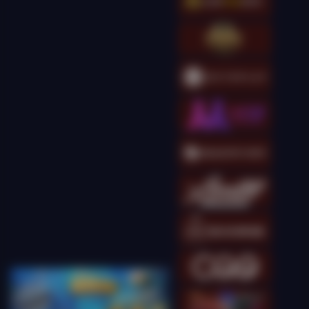
12,698,000.00
Gates of
Olympus Super
Scatter
g****g
IDR
11,690,000.00
Gates of Olympus 1000
kingcha****t
IDR
9,593,500.00
Gates of
Olympus Super
Scatter
kingcha****t
IDR
9,548,000.00
Gates of
Olympus Super
Scatter
kingcha****t
IDR